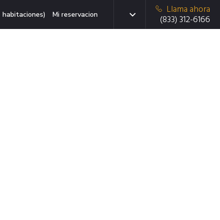
Llama ahora
 habitaciones)
Mi reservacion
(833) 312-6166