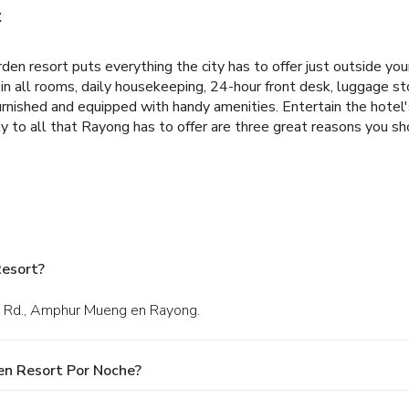
t
rden resort puts everything the city has to offer just outside y
i in all rooms, daily housekeeping, 24-hour front desk, luggage sto
rnished and equipped with handy amenities. Entertain the hotel's r
mity to all that Rayong has to offer are three great reasons you s
Resort?
4 Rd., Amphur Mueng en Rayong.
en Resort Por Noche?