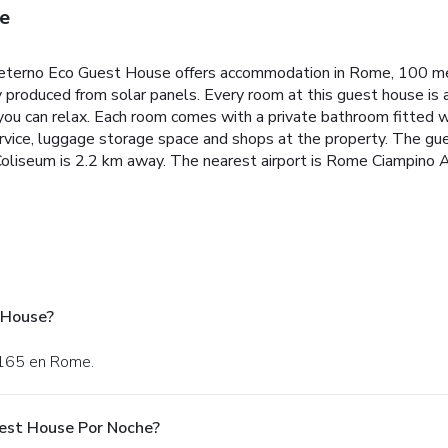
e
 Aeterno Eco Guest House offers accommodation in Rome, 100 me
 produced from solar panels.
Every room at this guest house is a
u can relax. Each room comes with a private bathroom fitted with
rvice, luggage storage space and shops at the property.
The gue
liseum is 2.2 km away. The nearest airport is Rome Ciampino Ai
 House?
 165 en Rome.
est House Por Noche?