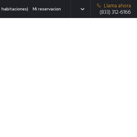
Llama ahora
 habitaciones)
Mi reservacion
(833) 312-6166