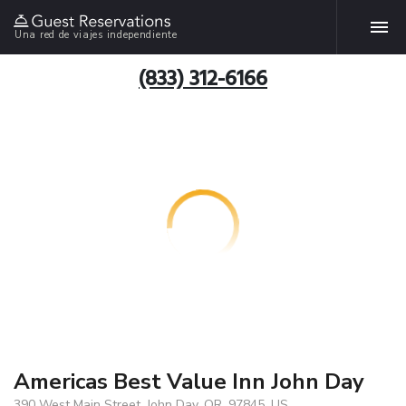
Una red de viajes independiente
(833) 312-6166
Americas Best Value Inn John Day
390 West Main Street, John Day, OR, 97845, US