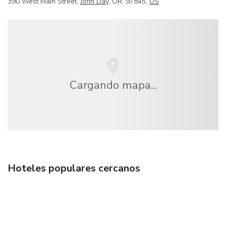
390 West Main Street,
John Day
, OR, 97845,
US
Cargando mapa...
Hoteles populares cercanos