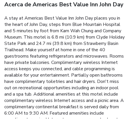
Acerca de Americas Best Value Inn John Day
A stay at Americas Best Value Inn John Day places you in
the heart of John Day, steps from Blue Mountain Hospital
and 5 minutes by foot from Kam Wah Chung and Company
Museum. This motel is 6.8 mi (10.9 km) from Clyde Holiday
State Park and 24.7 mi (39.8 km) from Strawberry Basin
Trailhead. Make yourself at home in one of the 40
guestrooms featuring refrigerators and microwaves. Rooms
have private balconies. Complimentary wireless Internet
access keeps you connected, and cable programming is
available for your entertainment. Partially open bathrooms
have complimentary toiletries and hair dryers. Don't miss
out on recreational opportunities including an indoor pool
and a spa tub. Additional amenities at this motel include
complimentary wireless Internet access and a picnic area. A
complimentary continental breakfast is served daily from
6:00 AM to 9:30 AM. Featured amenities include
complimentary wired Internet access, express check-out,
and dry cleaning/laundry services. Free self parking is