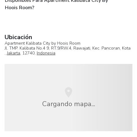
Disponibles Para Apartment Kalibata City By
Hoois Room?
Ubicación
Apartment Kalibata City by Hoois Room
Jl. TMP. Kalibata No.4 9, RT.9/RW.4, Rawajati, Kec. Pancoran, Kota
,
Jakarta
, 12740,
Indonesia
Cargando mapa...