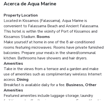
Acerca de Aqua Marine
Property Location
Located in Kissamos (Falassarna), Aqua Marine is
convenient to Falassarna Beach and Ancient Falassarna.
This hotel is within the vicinity of Port of Kissamos and
Kissamos Stadium.
Rooms
Make yourself at home in one of the 8 air-conditioned
rooms featuring microwaves. Rooms have private furnished
balconies. Prepare your meals in the shared/communal
kitchen. Bathrooms have showers and hair dryers.
Amenities
Take in the views from a terrace and a garden and make
use of amenities such as complimentary wireless Internet
access.
Dining
Breakfast is available daily for a fee.
Business, Other
Amenities
Featured amenities include luggage storage, laundry
facilities, and coffee/tea in a common area. Free self parking
is available onsite.