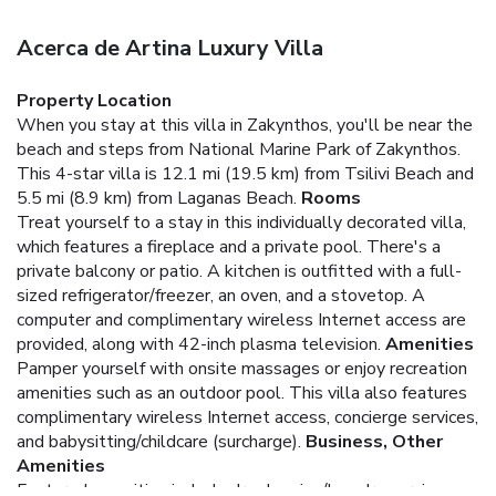
Acerca de Artina Luxury Villa
Property Location
When you stay at this villa in Zakynthos, you'll be near the
beach and steps from National Marine Park of Zakynthos.
This 4-star villa is 12.1 mi (19.5 km) from Tsilivi Beach and
5.5 mi (8.9 km) from Laganas Beach.
Rooms
Treat yourself to a stay in this individually decorated villa,
which features a fireplace and a private pool. There's a
private balcony or patio. A kitchen is outfitted with a full-
sized refrigerator/freezer, an oven, and a stovetop. A
computer and complimentary wireless Internet access are
provided, along with 42-inch plasma television.
Amenities
Pamper yourself with onsite massages or enjoy recreation
amenities such as an outdoor pool. This villa also features
complimentary wireless Internet access, concierge services,
and babysitting/childcare (surcharge).
Business, Other
Amenities
Featured amenities include dry cleaning/laundry services,