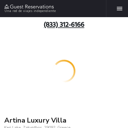
Una red de viajes independiente
(833) 312-6166
Artina Luxury Villa
Keri Lake, Zakynthos, 29092, Greece