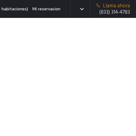
Llama ahora
 habitaciones)
Mi reservacion
(833) 314-4783