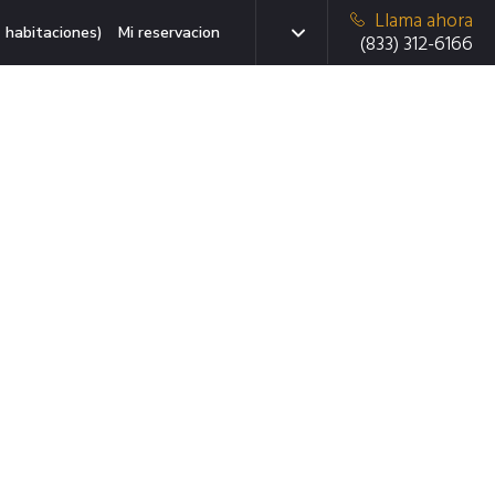
Llama ahora
 habitaciones)
Mi reservacion
(833) 312-6166