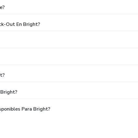
e?
ck-Out En Bright?
t?
 Bright?
ponibles Para Bright?