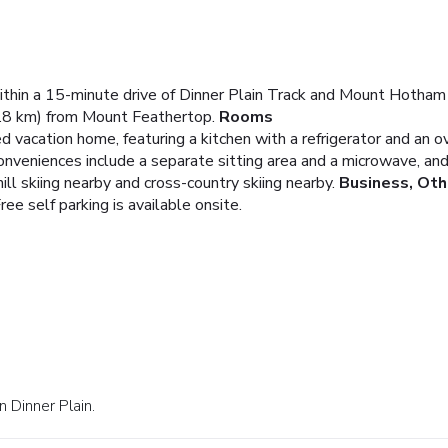
 within a 15-minute drive of Dinner Plain Track and Mount Hotham
.8 km) from Mount Feathertop.
Rooms
d vacation home, featuring a kitchen with a refrigerator and an ov
Conveniences include a separate sitting area and a microwave, a
l skiing nearby and cross-country skiing nearby.
Business, Oth
ree self parking is available onsite.
 Dinner Plain.