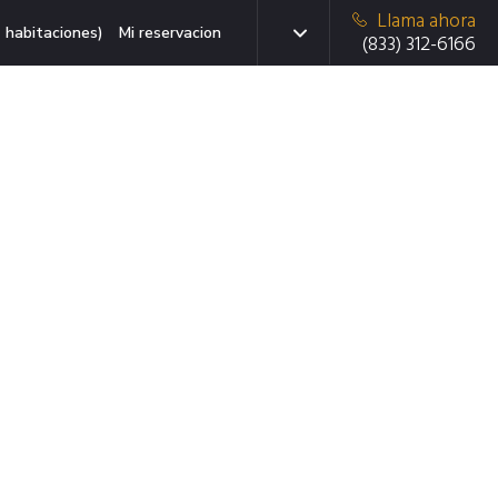
Llama ahora
 habitaciones)
Mi reservacion
(833) 312-6166