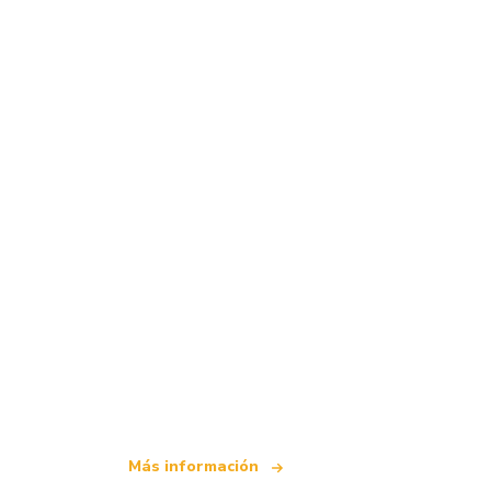
Somos una red de viajes independiente
que ofrece más de 100.000 hoteles mun
Más información