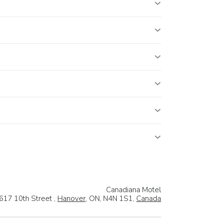
Canadiana Motel
617 10th Street ,
Hanover
, ON, N4N 1S1,
Canada