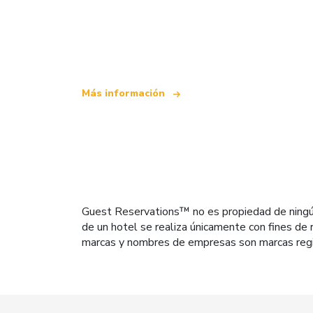
Somos una red de viajes independiente
que ofrece más de 100.000 hoteles mun
Más información
Guest Reservations™ no es propiedad de ningún h
de un hotel se realiza únicamente con fines de r
marcas y nombres de empresas son marcas regi