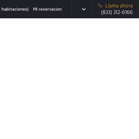
Llama ahora
 habitaciones)
Mi reservacion
(833) 312-6166