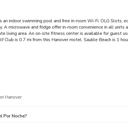
es an indoor swimming pool and free in-room Wi-Fi. OLG Slots, 
 A microwave and fridge offer in-room convenience in all units a
te living area. An on-site fitness center is available for guest 
lf Club is 0.7 mi from this Hanover motel. Sauble Beach is 1 hou
 en Hanover.
l Por Noche?