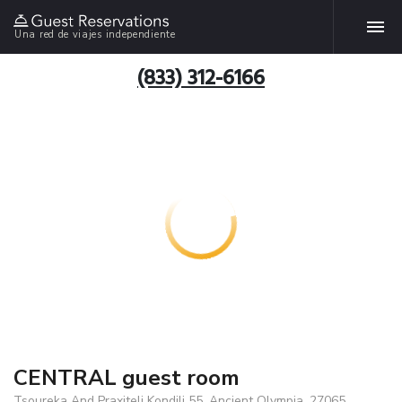
Una red de viajes independiente
(833) 312-6166
CENTRAL guest room
Tsoureka And Praxiteli Kondili 55, Ancient Olympia, 27065,