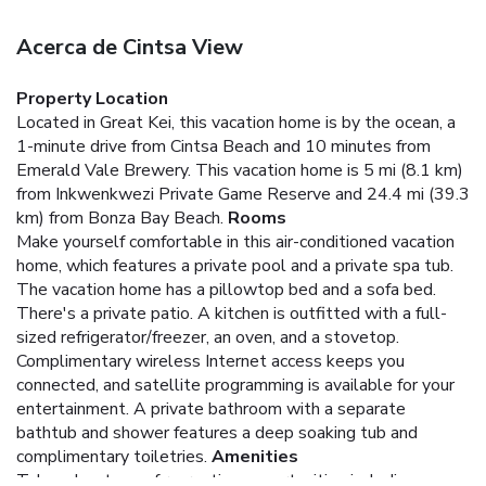
Acerca de Cintsa View
Property Location
Located in Great Kei, this vacation home is by the ocean, a
1-minute drive from Cintsa Beach and 10 minutes from
Emerald Vale Brewery. This vacation home is 5 mi (8.1 km)
from Inkwenkwezi Private Game Reserve and 24.4 mi (39.3
km) from Bonza Bay Beach.
Rooms
Make yourself comfortable in this air-conditioned vacation
home, which features a private pool and a private spa tub.
The vacation home has a pillowtop bed and a sofa bed.
There's a private patio. A kitchen is outfitted with a full-
sized refrigerator/freezer, an oven, and a stovetop.
Complimentary wireless Internet access keeps you
connected, and satellite programming is available for your
entertainment. A private bathroom with a separate
bathtub and shower features a deep soaking tub and
complimentary toiletries.
Amenities
Take advantage of recreation opportunities including an