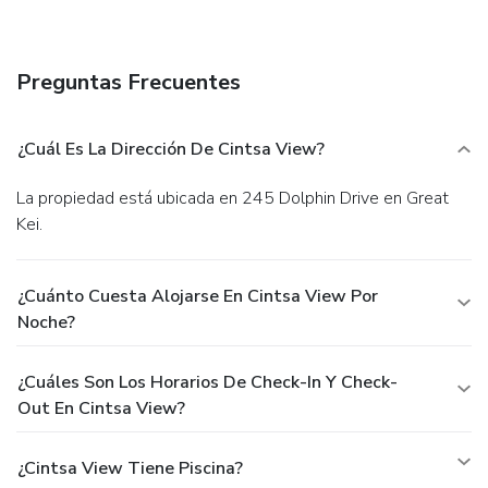
outdoor pool and a spa tub. This vacation home also
features complimentary wireless Internet access, a picnic
area, and barbecue grills.
Business, Other Amenities
Preguntas Frecuentes
Featured amenities include laundry facilities, a safe deposit
box at the front desk, and a water dispenser. Free self
parking is available onsite.
¿Cuál Es La Dirección De Cintsa View?
La propiedad está ubicada en 245 Dolphin Drive en Great
Kei.
¿Cuánto Cuesta Alojarse En Cintsa View Por
Noche?
¿Cuáles Son Los Horarios De Check-In Y Check-
Out En Cintsa View?
¿Cintsa View Tiene Piscina?