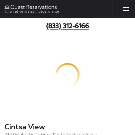
Una red de viajes independiente
(833) 312-6166
Cintsa View
245 Dolphin Drive, Great Kei, 5275, South Africa