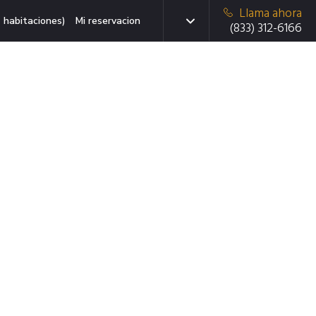
Llama ahora
 habitaciones)
Mi reservacion
(833) 312-6166