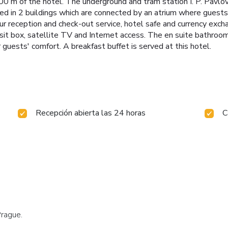
00 m of the hotel. The underground and tram station I. P. Pavl
 in 2 buildings which are connected by an atrium where guests wi
ur reception and check-out service, hotel safe and currency exc
osit box, satellite TV and Internet access. The en suite bathroo
 guests' comfort. A breakfast buffet is served at this hotel.
Recepción abierta las 24 horas
C
Prague.