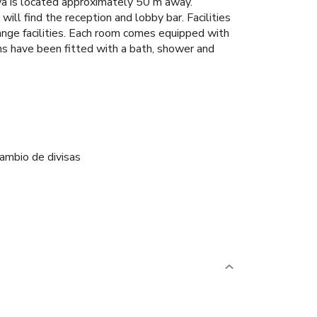
ova is located approximately 50 m away.
ll find the reception and lobby bar. Facilities
hange facilities. Each room comes equipped with
ms have been fitted with a bath, shower and
ambio de divisas