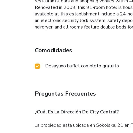
restaurants, bars and shopping venues within 4
Renovated in 2009, this 91-room hotel is housed
available at this establishment include a 24-ho
an electronic security lock system, safety dep
hairdryer, and all rooms feature double beds for
Comodidades
Desayuno buffet completo gratuito
Preguntas Frecuentes
¿Cuál Es La Dirección De City Central?
La propiedad está ubicada en Sokolska, 21 en 