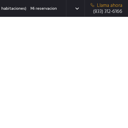
Llama ahora
 habitaciones)
Mi reservacion
(833) 312-6166