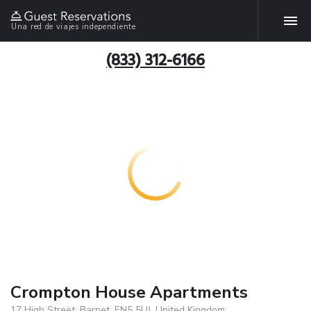
Una red de viajes independiente
(833) 312-6166
Crompton House Apartments
17 High Street, Barnet, EN5 5UJ, United Kingdom