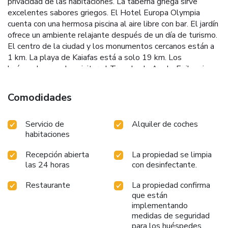
privacidad de las habitaciones. La taberna griega sirve
excelentes sabores griegos. El Hotel Europa Olympia
cuenta con una hermosa piscina al aire libre con bar. El jardín
ofrece un ambiente relajante después de un día de turismo.
El centro de la ciudad y los monumentos cercanos están a
1 km. La playa de Kaiafas está a solo 19 km. Los
huéspedes pueden visitar el Templo de Apolo Epikourios
(a 1,5 horas en coche), el centro de esquí de Helmos-
Kalavrita (a 2,5 horas en coche), la playa de Kaiafa (a 25
Comodidades
minutos en coche) o el Castillo Medieval de Chlemoutsi (a
45 minutos en coche).
Servicio de
Alquiler de coches
habitaciones
Recepción abierta
La propiedad se limpia
las 24 horas
con desinfectante.
Restaurante
La propiedad confirma
que están
implementando
medidas de seguridad
para los huéspedes