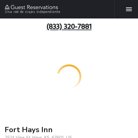
Una red de viajes independiente
(833) 320-7881
Fort Hays Inn
2524 Vine St, Hays, KS, 67601, US