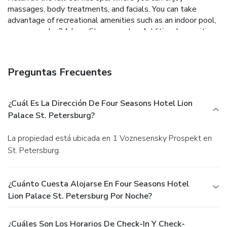
massages, body treatments, and facials. You can take
advantage of recreational amenities such as an indoor pool,
a sauna, and a 24-hour fitness center. Additional amenities
at this hotel include complimentary wireless Internet
access, concierge services, and babysitting (surcharge).
Enjoy Asian cuisine at Sintoho, one of the hotel's 3
Preguntas Frecuentes
restaurants, or stay in and take advantage of the 24-hour
room service. Wrap up your day with a drink at the
bar/lounge. Buffet breakfasts are available daily from 7 AM
¿Cuál Es La Dirección De Four Seasons Hotel Lion
to 11 AM for a fee. Featured amenities include
Palace St. Petersburg?
complimentary wired Internet access, a 24-hour business
center, and limo/town car service. Planning an event in St.
La propiedad está ubicada en 1 Voznesensky Prospekt en
Petersburg? This hotel has facilities measuring 9203
St. Petersburg.
square feet (855 square meters), including a conference
center. A roundtrip airport shuttle is provided for a
surcharge (available 24 hours).
¿Cuánto Cuesta Alojarse En Four Seasons Hotel
Lion Palace St. Petersburg Por Noche?
¿Cuáles Son Los Horarios De Check-In Y Check-