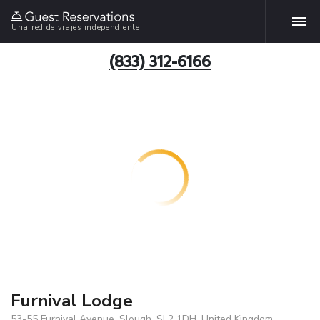
Una red de viajes independiente
(833) 312-6166
Furnival Lodge
53-55 Furnival Avenue, Slough, SL2 1DH, United Kingdom