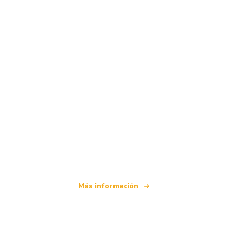
Somos una red de viajes independiente
que ofrece más de 100.000 hoteles mundiales
Más información