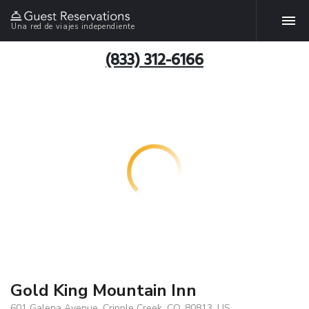
Una red de viajes independiente
(833) 312-6166
Gold King Mountain Inn
601 Galena Avenue, Cripple Creek, CO, 80813, US