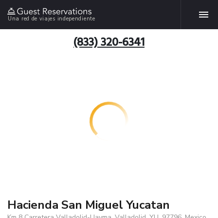
Una red de viajes independiente
(833) 320-6341
Hacienda San Miguel Yucatan
Km 8 Carretera Valladolid-Uayma, Valladolid, YU, 97796, Mexico