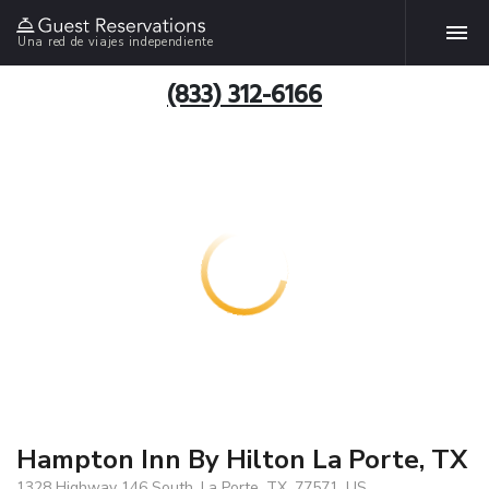
Una red de viajes independiente
(833) 312-6166
Hampton Inn By Hilton La Porte, TX
1328 Highway 146 South, La Porte, TX, 77571, US