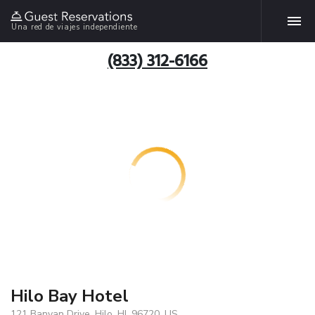
Una red de viajes independiente
(833) 312-6166
Hilo Bay Hotel
121 Banyan Drive, Hilo, HI, 96720, US