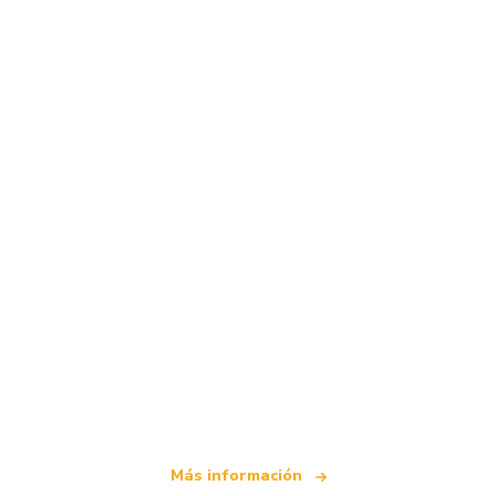
Somos una red de viajes independiente
que ofrece más de 100.000 hoteles mundiales
Más información