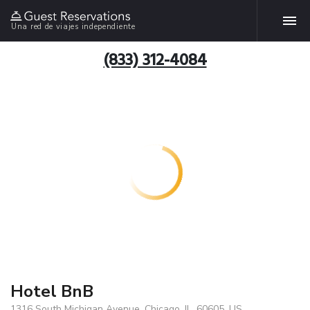
Una red de viajes independiente
(833) 312-4084
Hotel BnB
1316 South Michigan Avenue, Chicago, IL, 60605, US