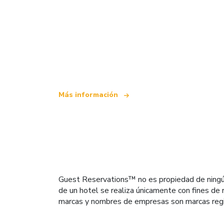
Somos una red de viajes independiente
que ofrece más de 100.000 hoteles mun
Más información
Guest Reservations™ no es propiedad de ningún h
de un hotel se realiza únicamente con fines de r
marcas y nombres de empresas son marcas regi