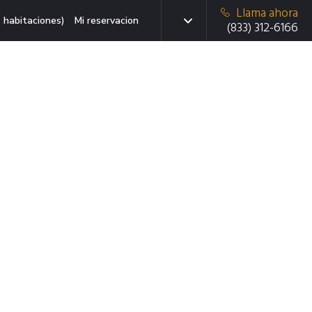
Llama ahora
 habitaciones)
Mi reservacion
(833) 312-6166