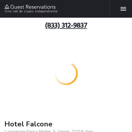
Una red de viajes independiente
(833) 312-9837
Hotel Falcone
Lungomare Enrico Mattei, 5, Vieste, 71019, Italy