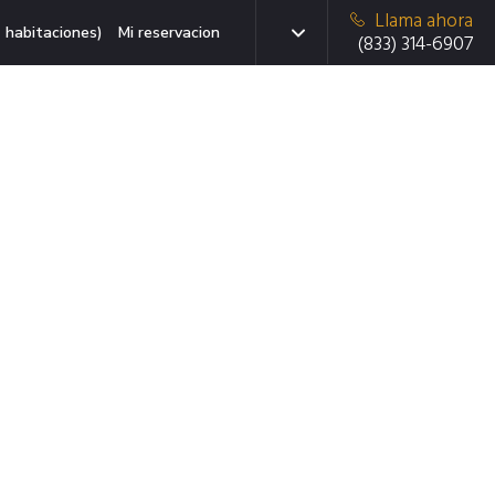
Llama ahora
 habitaciones)
Mi reservacion
(833) 314-6907