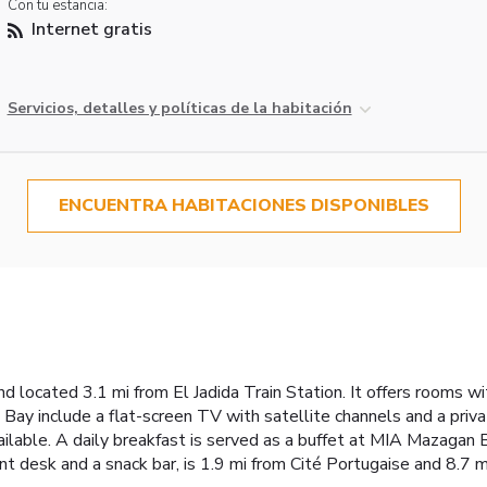
Con tu estancia:
Internet gratis
Servicios, detalles y políticas de la habitación
ENCUENTRA HABITACIONES DISPONIBLES
nd located 3.1 mi from El Jadida Train Station. It offers rooms 
Bay include a flat-screen TV with satellite channels and a priva
ilable. A daily breakfast is served as a buffet at MIA Mazagan 
ont desk and a snack bar, is 1.9 mi from Cité Portugaise and 8.7