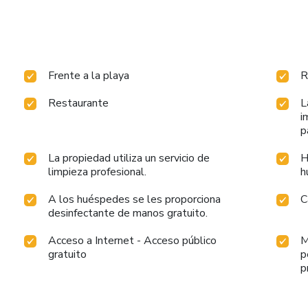
Frente a la playa
R
Restaurante
L
i
p
La propiedad utiliza un servicio de
H
limpieza profesional.
h
A los huéspedes se les proporciona
C
desinfectante de manos gratuito.
Acceso a Internet - Acceso público
M
gratuito
p
p