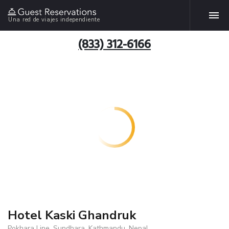
Una red de viajes independiente
(833) 312-6166
Hotel Kaski Ghandruk
Pokhara Line, Sundhara, Kathmandu, Nepal