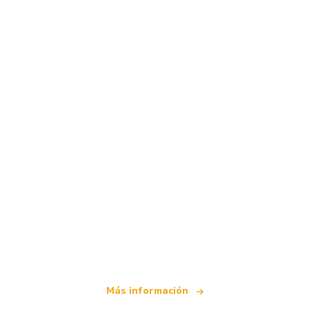
Somos una red de viajes independiente
que ofrece más de 100.000 hoteles mundiales
Más información