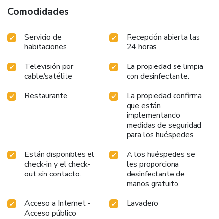
toiletries to enhance your experience. Begin your day
Comodidades
carefree at Hotel O Raj, as complimentary breakfast is
offered for your convenience. At the hotel, an assortment
Servicio de
Recepción abierta las
of easily accessible and delicious meal choices are available
habitaciones
24 horas
to satisfy your appetite whenever it strikes.
Televisión por
La propiedad se limpia
cable/satélite
con desinfectante.
Restaurante
La propiedad confirma
que están
implementando
medidas de seguridad
para los huéspedes
Están disponibles el
A los huéspedes se
check-in y el check-
les proporciona
out sin contacto.
desinfectante de
manos gratuito.
Acceso a Internet -
Lavadero
Acceso público