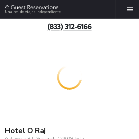
Una red de viajes independiente
(833) 312-6166
Hotel O Raj
Kurhawata Rd , Surajgarh, 123029, India