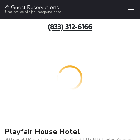
Una red de viajes independiente
(833) 312-6166
Playfair House Hotel
20 Leopold Place, Edinburgh, Scotland, EH7 5LB, United Kingdom