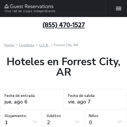
Una red de viajes independiente
(855) 470-1527
Home
Countries
U.S.A.
Forrest City, AR
Hoteles en Forrest City,
AR
Fecha de entrada:
Fecha de salida:
Alojamiento:
Adultos
Niños
1
2
0