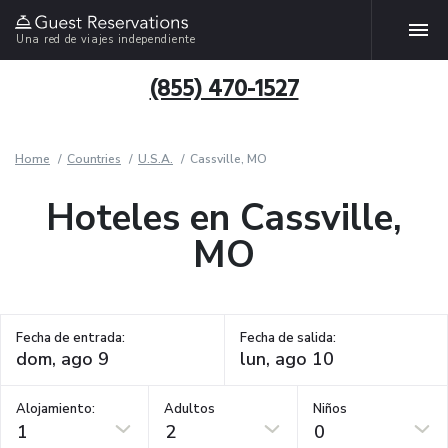
Una red de viajes independiente
(855) 470-1527
Home
Countries
U.S.A.
Cassville, MO
Hoteles en Cassville,
MO
Fecha de entrada:
Fecha de salida:
Alojamiento:
Adultos
Niños
1
2
0