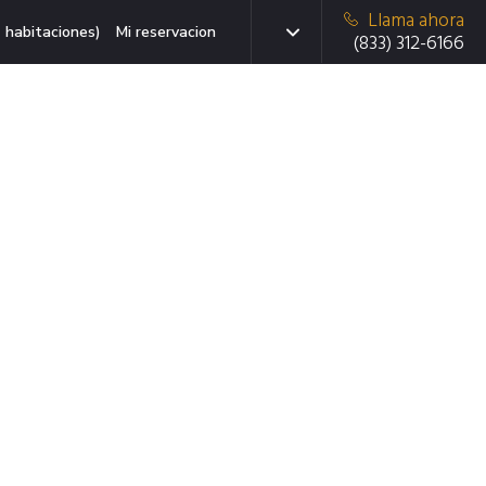
Llama ahora
 habitaciones)
Mi reservacion
(833) 312-6166