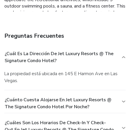
outdoor swimming pools, a sauna, and a fitness center. This
condominium resort also features complimentary wireless
Internet access, concierge services, and a picnic area. Grab
lunch at Delights Gourmet, a restaurant that specializes in
American cuisine. You can also grab snacks at the coffee
Preguntas Frecuentes
shop/cafe. Unwind at the end of the day with a drink at the
bar/lounge or the poolside bar. Featured amenities include
complimentary wired Internet access, a business center,
¿Cuál Es La Dirección De Jet Luxury Resorts @ The
and express check-in. Free valet parking is available onsite.
Signature Condo Hotel?
La propiedad está ubicada en 145 E Harmon Ave en Las
Vegas.
¿Cuánto Cuesta Alojarse En Jet Luxury Resorts @
The Signature Condo Hotel Por Noche?
¿Cuáles Son Los Horarios De Check-In Y Check-
Out En Jet Luxury Resorts @ The Signature Condo