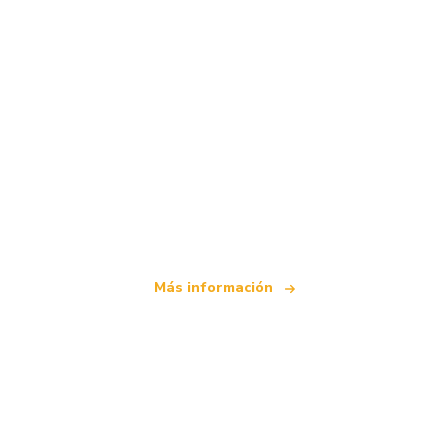
Somos una red de viajes independiente
que ofrece más de 100.000 hoteles mundiales
Más información