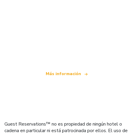
Somos una red de viajes independiente
que ofrece más de 100.000 hoteles mundiales
Más información
Guest Reservations™ no es propiedad de ningún hotel o
cadena en particular ni está patrocinada por ellos. El uso de