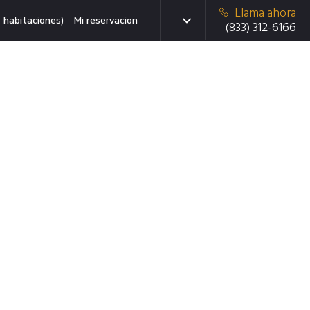
Llama ahora
 habitaciones)
Mi reservacion
(833) 312-6166