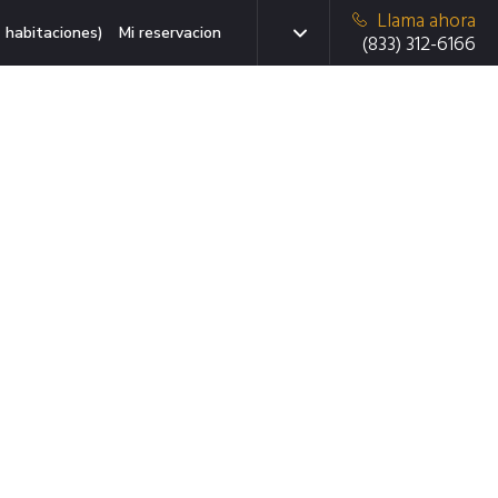
Llama ahora
 habitaciones)
Mi reservacion
(833) 312-6166