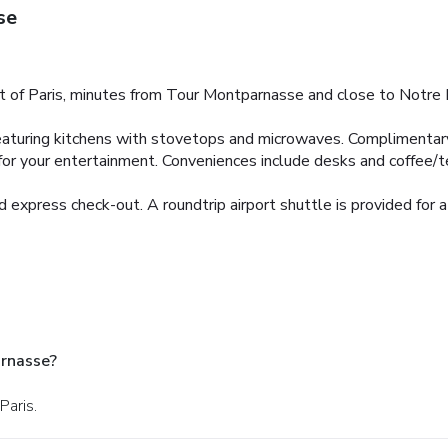
se
rt of Paris, minutes from Tour Montparnasse and close to Notre 
eaturing kitchens with stovetops and microwaves. Complimentar
for your entertainment. Conveniences include desks and coffee/te
 express check-out. A roundtrip airport shuttle is provided for a
arnasse?
Paris.