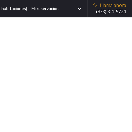
Llama ahora
 habitaciones)
Mi reservacion
(833) 314-5724