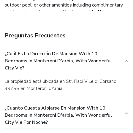
outdoor pool, or other amenities including complimentary
wireless Internet access and barbecue grills.
Business,
Other Amenities
Free self parking is available onsite.
Preguntas Frecuentes
¿Cuál Es La Dirección De Mansion With 10
Bedrooms In Monteroni D'arbia, With Wonderful
City Vie?
La propiedad está ubicada en Str. Radi Ville di Corsano
3978B en Monteroni dArbia.
¿Cuánto Cuesta Alojarse En Mansion With 10
Bedrooms In Monteroni D'arbia, With Wonderful
City Vie Por Noche?