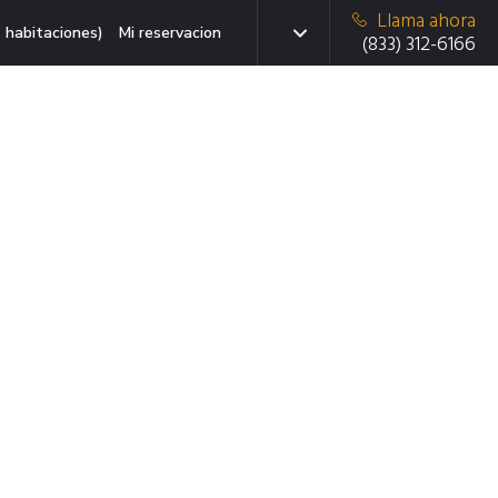
Llama ahora
 habitaciones)
Mi reservacion
(833) 312-6166