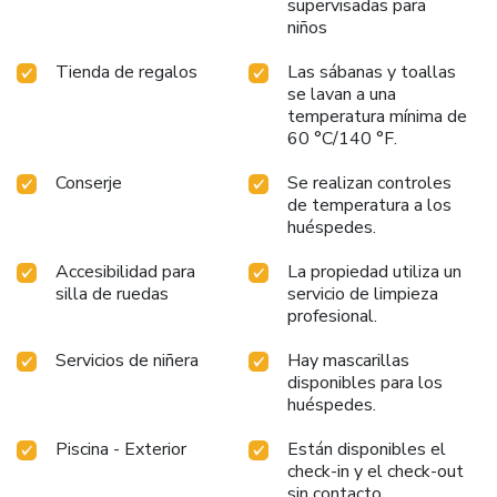
supervisadas para
assortment of culinary varieties featuring halal choices,
niños
catering to all tastes. Indulge in the numerous pursuits
available at Marutham Village Resort .At the resort, enjoy
Tienda de regalos
Las sábanas y toallas
a laid-back beverage experience by the poolside bar,
se lavan a una
sipping on a soothing cocktail. License Number(s):
temperatura mínima de
60 °C/140 °F.
MARUTHAM VILLAGE RES
Conserje
Se realizan controles
de temperatura a los
huéspedes.
Accesibilidad para
La propiedad utiliza un
silla de ruedas
servicio de limpieza
profesional.
Servicios de niñera
Hay mascarillas
disponibles para los
huéspedes.
Piscina - Exterior
Están disponibles el
check-in y el check-out
sin contacto.