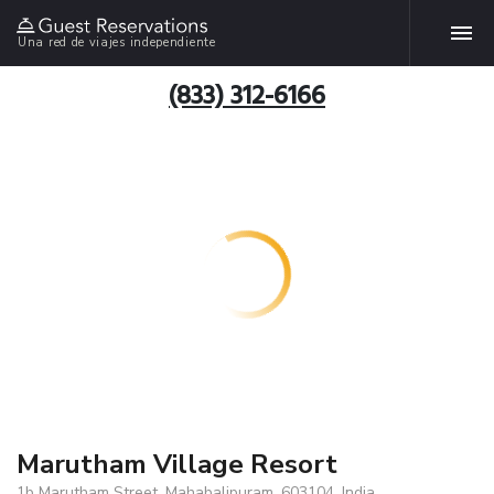
Una red de viajes independiente
(833) 312-6166
Marutham Village Resort
1b Marutham Street, Mahabalipuram, 603104, India