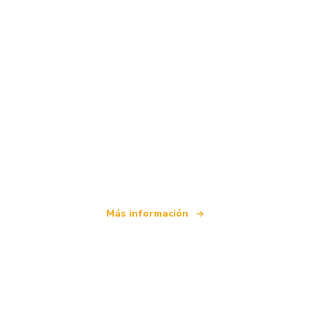
Somos una red de viajes independiente
que ofrece más de 100.000 hoteles mundiales
Más información