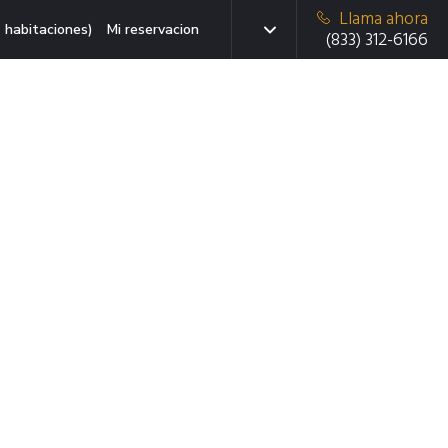
Llama ahora
 habitaciones)
Mi reservacion
(833) 312-6166