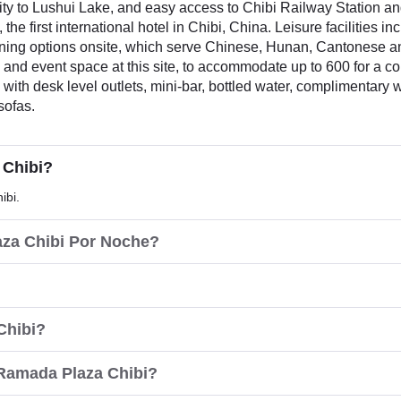
imity to Lushui Lake, and easy access to Chibi Railway Station a
e first international hotel in Chibi, China. Leisure facilities in
 dining options onsite, which serve Chinese, Hunan, Cantonese a
and event space at this site, to accommodate up to 600 for a c
th desk level outlets, mini-bar, bottled water, complimentary w
sofas.
 Chibi?
ibi.
aza Chibi Por Noche?
Chibi?
Ramada Plaza Chibi?