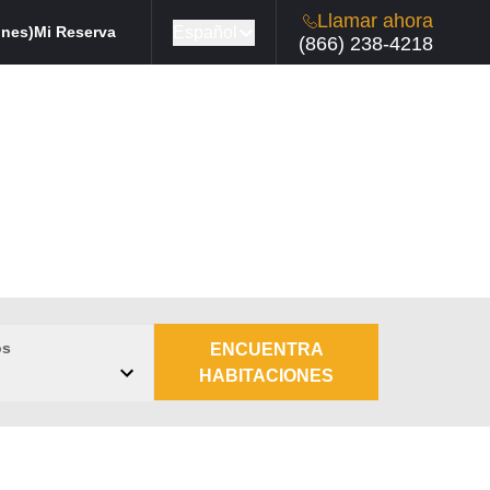
Llamar ahora
Español
ones)
Mi Reserva
(866) 238-4218
os
ENCUENTRA
HABITACIONES