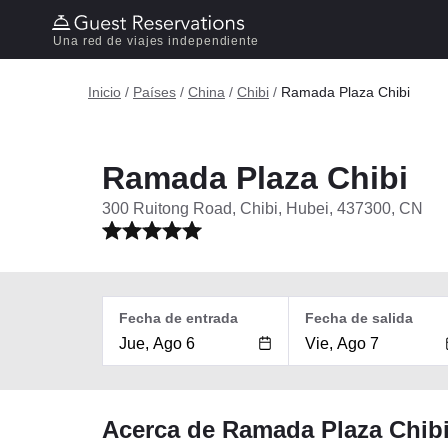
Una red de viajes independiente
Inicio
/
Países
/
China
/
Chibi
/
Ramada Plaza Chibi
Ramada Plaza Chibi
300 Ruitong Road, Chibi, Hubei, 437300, CN
Fecha de entrada
Fecha de salida
Acerca de Ramada Plaza Chib