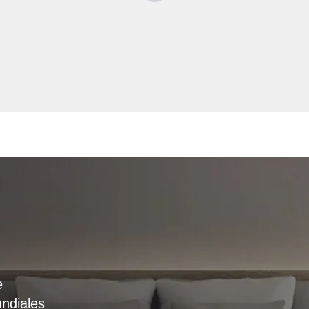
e
ndiales