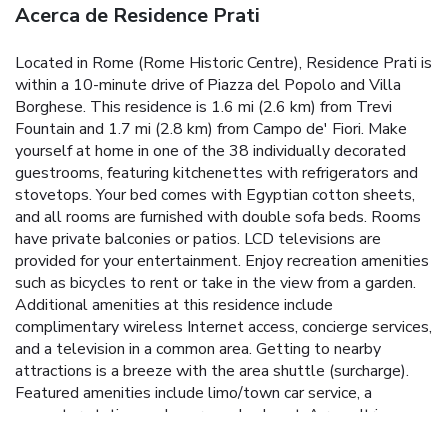
Acerca de Residence Prati
Located in Rome (Rome Historic Centre), Residence Prati is
within a 10-minute drive of Piazza del Popolo and Villa
Borghese. This residence is 1.6 mi (2.6 km) from Trevi
Fountain and 1.7 mi (2.8 km) from Campo de' Fiori. Make
yourself at home in one of the 38 individually decorated
guestrooms, featuring kitchenettes with refrigerators and
stovetops. Your bed comes with Egyptian cotton sheets,
and all rooms are furnished with double sofa beds. Rooms
have private balconies or patios. LCD televisions are
provided for your entertainment. Enjoy recreation amenities
such as bicycles to rent or take in the view from a garden.
Additional amenities at this residence include
complimentary wireless Internet access, concierge services,
and a television in a common area. Getting to nearby
attractions is a breeze with the area shuttle (surcharge).
Featured amenities include limo/town car service, a
computer station, and express check-out. A roundtrip
airport shuttle is provided for a surcharge (available 24