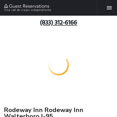
Una red de viajes independiente
(833) 312-6166
Rodeway Inn Rodeway Inn
Walterboro I-95