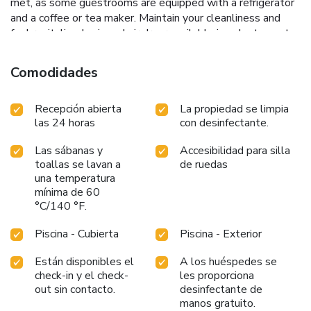
met, as some guestrooms are equipped with a refrigerator
and a coffee or tea maker. Maintain your cleanliness and
feel revitalized using a hair dryer available in select guest
restrooms. Begin your day on a delightful note with a
scrumptious complimentary breakfast, consistently served
Comodidades
at Rodeway Inn Rodeway Inn Walterboro I-95. Indulge in
the numerous pursuits available at Rodeway Inn Rodeway
Recepción abierta
La propiedad se limpia
Inn Walterboro I-95.Begin your holiday perfectly by taking
las 24 horas
con desinfectante.
a plunge into the swimming pool.Eliminate those holiday
calories by stopping by hotel and making use of their well-
Las sábanas y
Accesibilidad para silla
equipped exercise amenities.
toallas se lavan a
de ruedas
una temperatura
mínima de 60
°C/140 °F.
Piscina - Cubierta
Piscina - Exterior
Están disponibles el
A los huéspedes se
check-in y el check-
les proporciona
out sin contacto.
desinfectante de
manos gratuito.