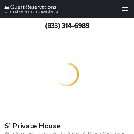
Una red de viajes independiente
(833) 314-6989
S' Private House
9/6-7 Sirimangkalacharn Soi 3 T. Suthep A. Muang, Chiang Mai,