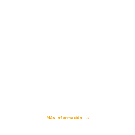
Somos una red de viajes independiente
que ofrece más de 100.000 hoteles mundiales
Más información