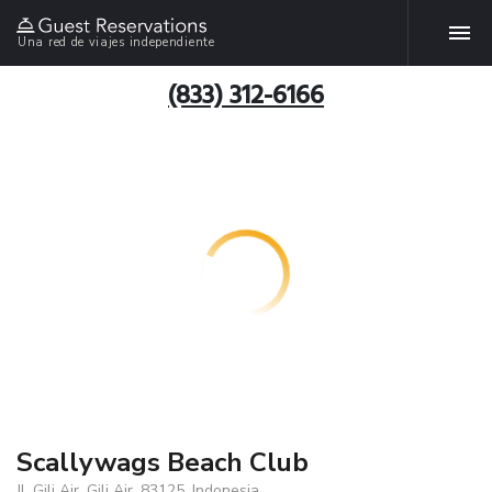
Una red de viajes independiente
(833) 312-6166
Scallywags Beach Club
Jl. Gili Air, Gili Air, 83125, Indonesia