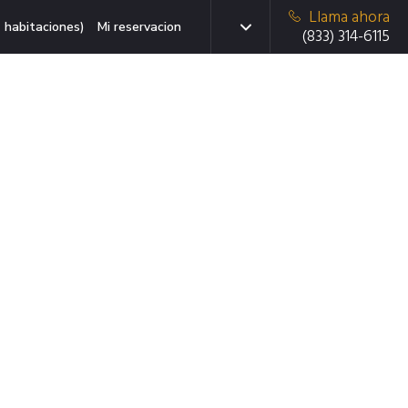
Llama ahora
 habitaciones)
Mi reservacion
(833) 314-6115