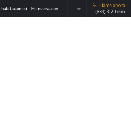
Llama ahora
 habitaciones)
Mi reservacion
(833) 312-6166