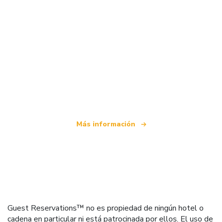
Somos una red de viajes independiente
que ofrece más de 100.000 hoteles mundiales
Más información
Guest Reservations™ no es propiedad de ningún hotel o
cadena en particular ni está patrocinada por ellos. El uso de